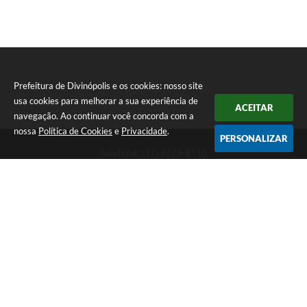
Prefeitura de Divinópolis e os cookies: nosso site
usa cookies para melhorar a sua experiência de
ACEITAR
navegação. Ao continuar você concorda com a
nossa
Política de Cookies
e
Privacidade
.
PERSONALIZAR
Telefone: (37) 3229-8110
Endereço: Avenida Paraná, 2.601 - São José | CEP: 35501-170
Atendimento Geral da Prefeitura - segunda a sexta, das 08:00 às 18:00
horas. Informações Gerais: (37) 3229-6500 (37)3229-6800 (37) 3229-
6528
Prefeitura de Divinópolis
Versão do Sistema:
3.5.3 - 19/06/2026
Portal atualizado em:
07/08/2026 17:41