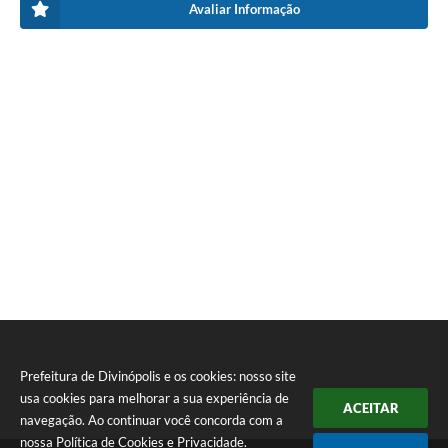
Avaliar Informação
Prefeitura de Divinópolis e os cookies: nosso site
usa cookies para melhorar a sua experiência de
ACEITAR
navegação. Ao continuar você concorda com a
nossa
Política de Cookies
e
Privacidade
.