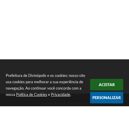
Prefeitura de Divinópolis e os cookies: nosso site
usa cookies para melhorar a sua experiência de
ACEITAR
navegação. Ao continuar você concorda com a
nossa
Política de Cookies
e
Privacidade
.
PERSONALIZAR
Telefone: (37) 3229-8110
Endereço: Avenida Paraná, 2.601 - São José | CEP: 35501-170
Atendimento Geral da Prefeitura - segunda a sexta, das 08:00 às 18:00
horas. Informações Gerais: (37) 3229-6500 (37)3229-6800 (37) 3229-
6528
Prefeitura de Divinópolis