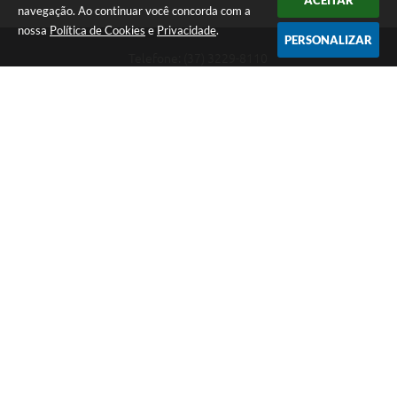
ACEITAR
navegação. Ao continuar você concorda com a
nossa
Política de Cookies
e
Privacidade
.
PERSONALIZAR
Telefone: (37) 3229-8110
Endereço: Avenida Paraná, 2.601 - São José | CEP: 35501-170
Atendimento Geral da Prefeitura - segunda a sexta, das 08:00 às 18:00
horas. Informações Gerais: (37) 3229-6500 (37)3229-6800 (37) 3229-
6528
Prefeitura de Divinópolis
Versão do Sistema:
3.5.3 - 19/06/2026
Portal atualizado em:
06/08/2026 17:14
Dados Abertos
Copyright Instar - 2006-2026. Todos os direitos reservados -
Instar Tecnologia