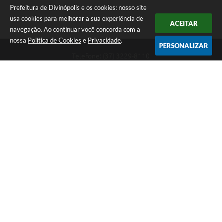
Prefeitura de Divinópolis e os cookies: nosso site
usa cookies para melhorar a sua experiência de
ACEITAR
navegação. Ao continuar você concorda com a
nossa
Política de Cookies
e
Privacidade
.
PERSONALIZAR
Telefone: (37) 3229-8110
Endereço: Avenida Paraná, 2.601 - São José | CEP: 35501-170
Atendimento Geral da Prefeitura - segunda a sexta, das 08:00 às 18:00
horas. Informações Gerais: (37) 3229-6500 (37)3229-6800 (37) 3229-
6528
Prefeitura de Divinópolis
Versão do Sistema:
3.5.3 - 19/06/2026
Portal atualizado em:
07/08/2026 17:41
Dados Abertos
Copyright Instar - 2006-2026. Todos os direitos reservados -