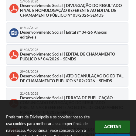
17/06/2026
Desenvolvimento Social | DIVULGAÇÃO DO RESULTADO
FINAL E HOMOLOGAÇÃO REFERENTE AO EDITAL DE
CHAMAMENTO PÚBLICO Nº 03/2026-SEMDS
01/06/2026
Desenvolvimento Social | Edital nº 04-26 Anexos
editáveis
01/06/2026
Desenvolvimento Social | EDITAL DE CHAMAMENTO
PÚBLICO Nº 04/2026 – SEMDS
29/05/2026
Desenvolvimento Social | ATO DE ANULAÇÃO DO EDITAL
DE CHAMAMENTO PÚBLICO Nº 02/2026 – SEMDS
21/05/2026
Desenvolvimento Social | ERRATA DE PUBLICAÇÃO -
COMUNICADO DIVULGAÇÃO DO RESULTADO
PRELIMINAR REFERENTE AO EDITAL DE CHAMAMENTO
PÚBLICO Nº 03/2026-SEMDS
Prefeitura de Divinópolis e os cookies: nosso site
usa cookies para melhorar a sua experiência de
20/05/2026
ACEITAR
Desenvolvimento Social | COMUNICADO DIVULGAÇÃO
navegação. Ao continuar você concorda com a
DO RESULTADO PRELIMINAR REFERENTE AO EDITAL