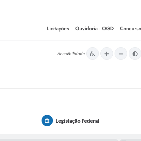
Licitações
Ouvidoria - OGD
Concurso
Editais de Licitações
lera Divinópolis
Acessibilidade
Meio Ambiente
Chamamentos Públicos
issão de Farmácia e
Agronegócios
apêutica - Semusa
LM Incentivo a Cultura
LEGISLAÇÃO
Matérias Legislativas
A/LOA/LDO
Normas Jurídicas
Legislação Federal
orte
Diário Oficial