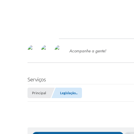
Acompanhe a gente!
Ace
SERVIÇOS
Com
Ter
PROCESSOS SELETIVO
Serviços
SEMED
Principal
Legislação...
Processo de Contratação -
SEMED 2026
PP
Concursos e Processos Seletivos
Esp