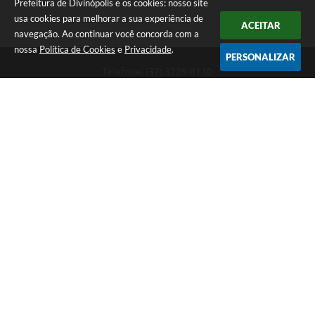
Prefeitura de Divinópolis e os cookies: nosso site
usa cookies para melhorar a sua experiência de
ACEITAR
navegação. Ao continuar você concorda com a
nossa
Política de Cookies
e
Privacidade
.
PERSONALIZAR
Telefone: (37) 3229-8110
Endereço: Avenida Paraná, 2.601 - São José | CEP: 35501-170
Atendimento Geral da Prefeitura - segunda a sexta, das 08:00 às 18:00
horas. Informações Gerais: (37) 3229-6500 (37)3229-6800 (37) 3229-
6528
Prefeitura de Divinópolis
Versão do Sistema:
3.5.3 - 19/06/2026
Portal atualizado em:
09/08/2026 09:55
Dados Abertos
Copyright Instar - 2006-2026. Todos os direitos reservados -