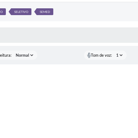
VO
SELETIVO
SEMED
 MÍDIAS
eitura:
Tom de voz: