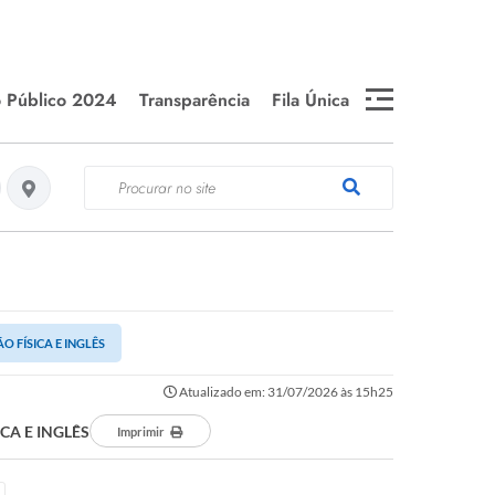
 Público 2024
Transparência
Fila Única
Medicamentos em falta e
WEBMAIL
Estoque da Farmácia
T
Central
Telefones Úteis
Es
fa
SEMDS- DOCUMENTOS
E INFORMAÇÕES
O FÍSICA E INGLÊS
Se
Atualizado em: 31/07/2026 às 15h25
Editais de Chamamento
Público
CA E INGLÊS
Imprimir
Câ
Editais e Convocações