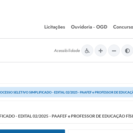
Licitações
Ouvidoria - OGD
Concurso
Editais de Licitações
lera Divinópolis
Acessibilidade
Meio Ambiente
Chamamentos Públicos
issão de Farmácia e
Agronegócios
apêutica - Semusa
LM Incentivo a Cultura
LEGISLAÇÃO
OCESSO SELETIVO SIMPLIFICADO - EDITAL 02/2025 - PAAFEF e PROFESSOR DE EDUCAÇÃ
Matérias Legislativas
A/LOA/LDO
Normas Jurídicas
ICADO - EDITAL 02/2025 - PAAFEF e PROFESSOR DE EDUCAÇÃO FÍSI
orte
Diário Oficial