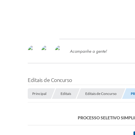
Acompanhe a gente!
Ace
SERVIÇOS
Com
Ter
PROCESSOS SELETIVO
Editais de Concurso
SEMED
Principal
Editais
Editais de Concurso
PR
Processo de Contratação -
SEMED 2026
PP
PROCESSO SELETIVO SIMPLIF
Concursos e Processos Seletivos
Esp