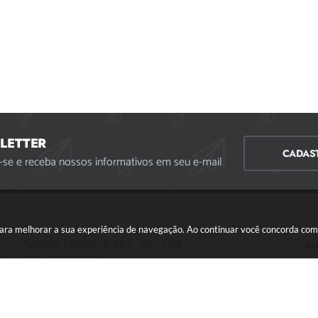
LETTER
CADAS
-se e receba nossos informativos em seu e-mail
s para melhorar a sua experiência de navegação. Ao continuar você concorda co
Avenida Paraná, 2.601 - São José
Ac
CEP: 35501-170
Atendimento Geral da Prefeitura - segunda a sexta,
das 08:00 às 18:00 horas. Informações Gerais: (37)