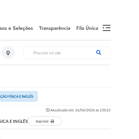
sos e Seleções
Transparência
Fila Única
 Público 2024
Medicamentos em falta e
WEBMAIL
Estoque da Farmácia
T
Central
 Seletivos
Telefones Úteis
ados
Es
fa
 Seletivos
SEMDS- DOCUMENTOS
cados SEPLAG
E INFORMAÇÕES
ÇÃO FÍSICA E INGLÊS
Se
Atualizado em: 16/06/2026 às 15h23
Editais de Chamamento
Público
SICA E INGLÊS
Imprimir
Câ
Editais e Convocações