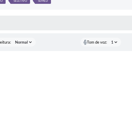
VO
SELETIVO
SEMED
 MÍDIAS
eitura:
Tom de voz: