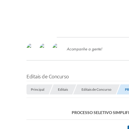
Acompanhe a gente!
Ace
SERVIÇOS
Com
Ter
PROCESSOS SELETIVO
Editais de Concurso
SEMED
Principal
Editais
Editais de Concurso
PR
Processo de Contratação -
SEMED 2026
PP
PROCESSO SELETIVO SIMPLIFI
Concursos e Processos Seletivos
Esp