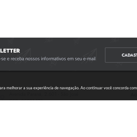
LETTER
CADAS
-se e receba nossos informativos em seu e-mail
s para melhorar a sua experiência de navegação. Ao continuar você concorda co
Avenida Paraná, 2.601 - São José
Ac
CEP: 35501-170
Atendimento Geral da Prefeitura - segunda a sexta,
das 08:00 às 18:00 horas. Informações Gerais: (37)
3229-6500 (37)3229-6800 (37) 3229-6528