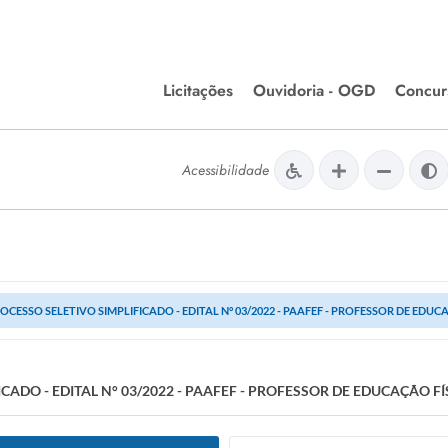
Licitações
Ouvidoria - OGD
Concur
Editais de Licitações
Concurso
lera Divinópolis
Acessibilidade
Meio Ambiente
Chamamentos Públicos
Processos
issão de Farmácia e
Agronegócios
Simplific
apêutica - Semusa
LM Incentivo a Cultura
Processos
LEGISLAÇÃO
Simplifi
OCESSO SELETIVO SIMPLIFICADO - EDITAL N° 03/2022 - PAAFEF - PROFESSOR DE EDUCA
Matérias Legislativas
A/LOA/LDO
Normas Jurídicas
CADO - EDITAL N° 03/2022 - PAAFEF - PROFESSOR DE EDUCAÇÃO FÍ
orte
Diário Oficial