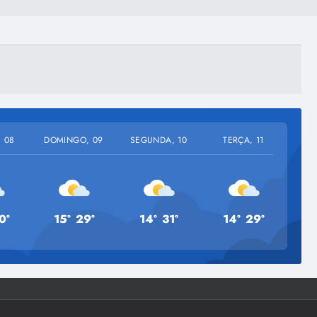
 08
DOMINGO, 09
SEGUNDA, 10
TERÇA, 11
QU
0º
15º
29º
14º
31º
14º
29º
1