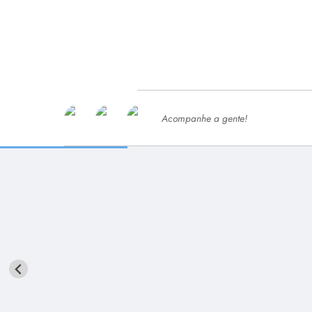
Acompanhe a gente!
Ace
SERVIÇOS
Com
Ter
PROCESSOS SELETIVO
SEMED
Processo de Contratação -
SEMED 2026
PP
Concursos e Processos Seletivos
Esp