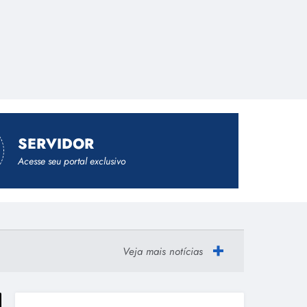
SERVIDOR
Acesse seu portal exclusivo
Portal de Serviços digitais
Ajuste do Ponto Facial
Veja mais notícias
Manual usuário Betha - Gov.br