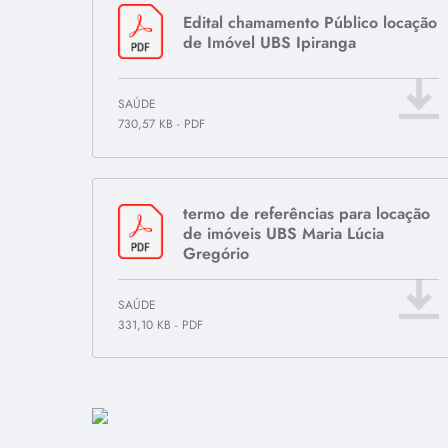
população. A Vigilância Sanitária faz parte da rotina de
Edital chamamento Público locação
todos. Está presente nos produtos que consumimos, nos
serviços que utilizamos e nos cuidados que preservam a
de Imóvel UBS Ipiranga
nossa saúde. Mesmo quando passa despercebida, sua
atuação é essencial para garantir mais qualidade de vida e
segurança para toda a população.
SAÚDE
730,57 KB
-
PDF
termo de referências para locação
de imóveis UBS Maria Lúcia
Gregório
SAÚDE
331,10 KB
-
PDF