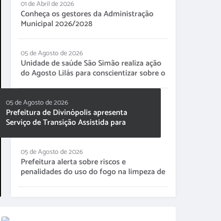
Login no BETHA com Gov.br
01 de Abril de 2026
Conheça os gestores da Administração
Municipal 2026/2028
Comprovante de RENDIMENTOS
05 de Agosto de 2026
Abra seu chamado Betha
Unidade de saúde São Simão realiza ação
do Agosto Lilás para conscientizar sobre o
enfrentamento à violência contra a
Central de Ajuda Betha
mulher
05 de Agosto de 2026
Protocolo
Prefeitura de Divinópolis apresenta
Serviço de Transição Assistida para
representantes de 53 municípios mineiros
Manual para criação de usuário e
assinatura de documentos
05 de Agosto de 2026
Prefeitura alerta sobre riscos e
Imprimir Contra Cheque
penalidades do uso do fogo na limpeza de
terrenos
Consultar Usuário "Imprimir
Contracheque"