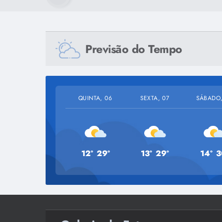
Previsão do Tempo
QUINTA, 06
SEXTA, 07
SÁBADO,
12º
29º
13º
29º
14º
3