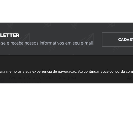
LETTER
CADAS
-se e receba nossos informativos em seu e-mail
s para melhorar a sua experiência de navegação. Ao continuar você concorda co
Avenida Paraná, 2.601 - São José
Ac
CEP: 35501-170
Atendimento Geral da Prefeitura - segunda a sexta,
das 08:00 às 18:00 horas. Informações Gerais: (37)
3229-6500 (37)3229-6800 (37) 3229-6528
(37) 3229-8110
ouvidoria@divinopolis.mg.gov.br