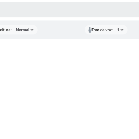
 MÍDIAS
eitura:
Tom de voz: