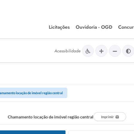
Licitações
Ouvidoria - OGD
Concur
Editais de Licitações
Concurso
lera Divinópolis
Acessibilidade
Meio Ambiente
Chamamentos Públicos
Processos
issão de Farmácia e
Agronegócios
Simplific
apêutica - Semusa
LM Incentivo a Cultura
Processos
LEGISLAÇÃO
Simplifi
amamento locação de imóvel região central
Matérias Legislativas
A/LOA/LDO
Normas Jurídicas
Chamamento locação de imóvel região central
Imprimir
orte
Diário Oficial