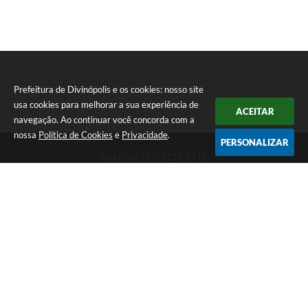
Prefeitura de Divinópolis e os cookies: nosso site
usa cookies para melhorar a sua experiência de
ACEITAR
navegação. Ao continuar você concorda com a
nossa
Política de Cookies
e
Privacidade
.
PERSONALIZAR
Telefone: (37) 3229-8110
Endereço: Avenida Paraná, 2.601 - São José | CEP: 35501-170
Atendimento Geral da Prefeitura - segunda a sexta, das 08:00 às 18:00
horas. Informações Gerais: (37) 3229-6500 (37)3229-6800 (37) 3229-
6528
Prefeitura de Divinópolis
Versão do Sistema:
3.5.3 - 19/06/2026
Portal atualizado em:
07/08/2026 14:26