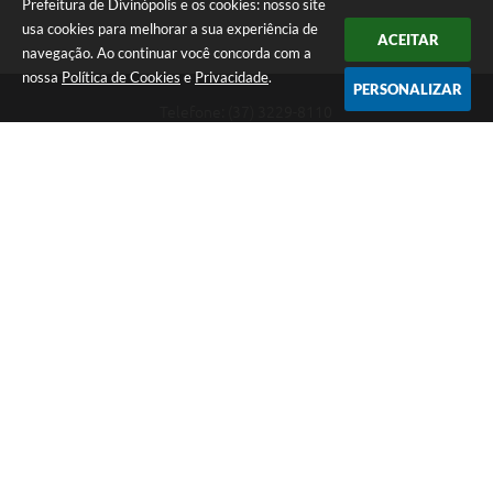
Prefeitura de Divinópolis e os cookies: nosso site
usa cookies para melhorar a sua experiência de
ACEITAR
navegação. Ao continuar você concorda com a
nossa
Política de Cookies
e
Privacidade
.
PERSONALIZAR
Telefone: (37) 3229-8110
Endereço: Avenida Paraná, 2.601 - São José | CEP: 35501-170
Atendimento Geral da Prefeitura - segunda a sexta, das 08:00 às 18:00
horas. Informações Gerais: (37) 3229-6500 (37)3229-6800 (37) 3229-
6528
Prefeitura de Divinópolis
Versão do Sistema:
3.5.3 - 19/06/2026
Portal atualizado em:
07/08/2026 17:41
Dados Abertos
Copyright Instar - 2006-2026. Todos os direitos reservados -