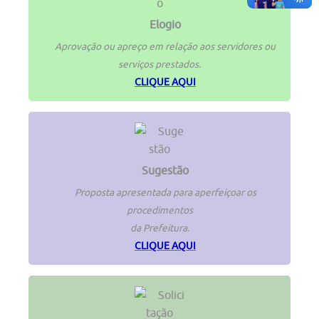
Elogio
Aprovação ou apreço em relação aos servidores ou
serviços prestados.
CLIQUE AQUI
Sugestão
Proposta apresentada para aperfeiçoar os
procedimentos
da Prefeitura.
CLIQUE AQUI