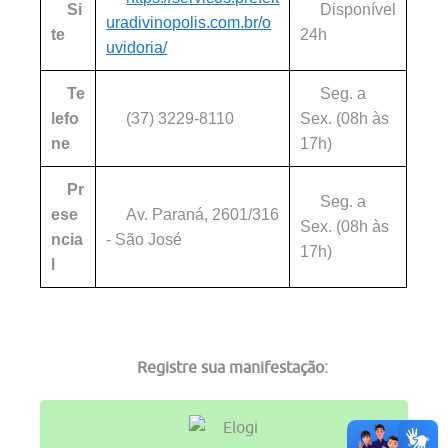
Si
Disponível
uradivinopolis.com.br/o
te
24h
uvidoria/
Te
Seg. a
lefo
(37) 3229-8110
Sex. (08h às
ne
17h)
Pr
Seg. a
ese
Av. Paraná, 2601/316
Sex. (08h às
ncia
- São José
17h)
l
Registre sua manifestação: