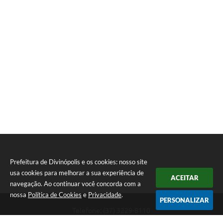
Prefeitura de Divinópolis e os cookies: nosso site
usa cookies para melhorar a sua experiência de
ACEITAR
navegação. Ao continuar você concorda com a
nossa
Política de Cookies
e
Privacidade
.
PERSONALIZAR
Telefone: (37) 3229-8110
Endereço: Avenida Paraná, 2.601 - São José | CEP: 35501-170