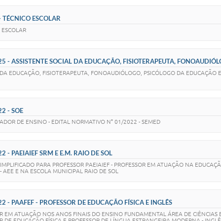
 - TÉCNICO ESCOLAR
O ESCOLAR
025 - ASSISTENTE SOCIAL DA EDUCAÇÃO, FISIOTERAPEUTA, FONOAUDIÓ
AL DA EDUCAÇÃO, FISIOTERAPEUTA, FONOAUDIÓLOGO, PSICÓLOGO DA EDUCAÇÃO 
2 - SOE
ADOR DE ENSINO - EDITAL NORMATIVO N° 01/2022 - SEMED
 - PAEIAIEF SRM E E.M. RAIO DE SOL
SIMPLIFICADO PARA PROFESSOR PAEIAIEF - PROFESSOR EM ATUAÇÃO NA EDUCAÇÃ
 AEE E NA ESCOLA MUNICIPAL RAIO DE SOL
22 - PAAFEF - PROFESSOR DE EDUCAÇÃO FÍSICA E INGLÊS
R EM ATUAÇÃO NOS ANOS FINAIS DO ENSINO FUNDAMENTAL ÁREA DE CIÊNCIAS EX
R DE EDUCAÇÃO FÍSICA E PROFESSOR DE LÍNGUA ESTRANGEIRA MODERNA - INGLÊ