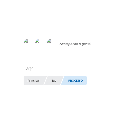
Acompanhe a gente!
Ace
SERVIÇOS
Com
Ter
PROCESSOS SELETIVO
Tags
SEMED
Principal
Tag
PROCESSO
Processo de Contratação -
SEMED 2026
PP
Concursos e Processos Seletivos
Esp