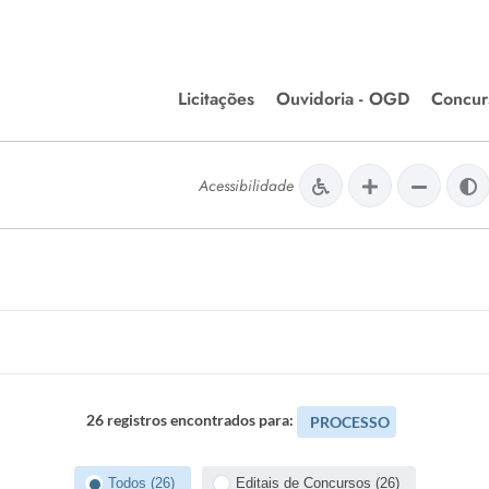
Licitações
Ouvidoria - OGD
Concur
Editais de Licitações
Concurso
lera Divinópolis
Acessibilidade
Meio Ambiente
Chamamentos Públicos
Processos
issão de Farmácia e
Agronegócios
Simplific
apêutica - Semusa
LM Incentivo a Cultura
Processos
LEGISLAÇÃO
Simplifi
Matérias Legislativas
A/LOA/LDO
Normas Jurídicas
26 registros encontrados para:
PROCESSO
orte
Diário Oficial
Todos (26)
Editais de Concursos (26)