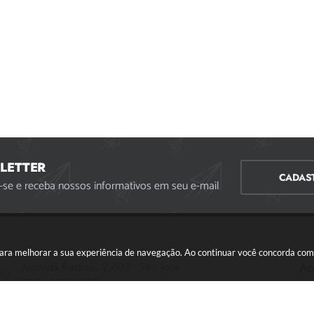
LETTER
CADAS
-se e receba nossos informativos em seu e-mail
s para melhorar a sua experiência de navegação. Ao continuar você concorda co
Avenida Paraná, 2.601 - São José
Ac
CEP: 35501-170
Atendimento Geral da Prefeitura - segunda a sexta,