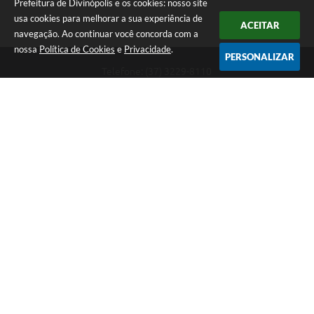
Prefeitura de Divinópolis e os cookies: nosso site
usa cookies para melhorar a sua experiência de
ACEITAR
navegação. Ao continuar você concorda com a
nossa
Política de Cookies
e
Privacidade
.
PERSONALIZAR
Telefone: (37) 3229-8110
Endereço: Avenida Paraná, 2.601 - São José | CEP: 35501-170
Atendimento Geral da Prefeitura - segunda a sexta, das 08:00 às 18:00
horas. Informações Gerais: (37) 3229-6500 (37)3229-6800 (37) 3229-
6528
Prefeitura de Divinópolis
Versão do Sistema:
3.5.3 - 19/06/2026
Portal atualizado em:
07/08/2026 17:41
Dados Abertos
Copyright Instar - 2006-2026. Todos os direitos reservados -