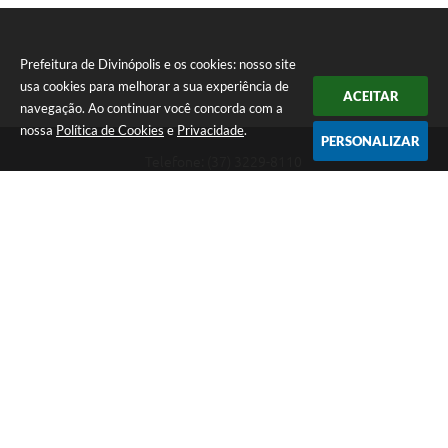
Prefeitura de Divinópolis e os cookies: nosso site
usa cookies para melhorar a sua experiência de
ACEITAR
navegação. Ao continuar você concorda com a
nossa
Política de Cookies
e
Privacidade
.
PERSONALIZAR
Telefone: (37) 3229-8110
Endereço: Avenida Paraná, 2.601 - São José | CEP: 35501-170
Atendimento Geral da Prefeitura - segunda a sexta, das 08:00 às 18:00
horas. Informações Gerais: (37) 3229-6500 (37)3229-6800 (37) 3229-
6528
Prefeitura de Divinópolis
Versão do Sistema:
3.5.3 - 19/06/2026
Portal atualizado em:
07/08/2026 17:41
Dados Abertos