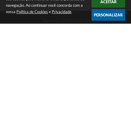
ACEITAR
navegação. Ao continuar você concorda com a
nossa
Política de Cookies
e
Privacidade
.
PERSONALIZAR
Telefone: (37) 3229-8110
Endereço: Avenida Paraná, 2.601 - São José | CEP: 35501-170
Atendimento Geral da Prefeitura - segunda a sexta, das 08:00 às 18:00
horas. Informações Gerais: (37) 3229-6500 (37)3229-6800 (37) 3229-
6528
Prefeitura de Divinópolis
Versão do Sistema:
3.5.3 - 19/06/2026
Portal atualizado em:
05/08/2026 16:34
Dados Abertos
Copyright Instar - 2006-2026. Todos os direitos reservados -
Instar Tecnologia