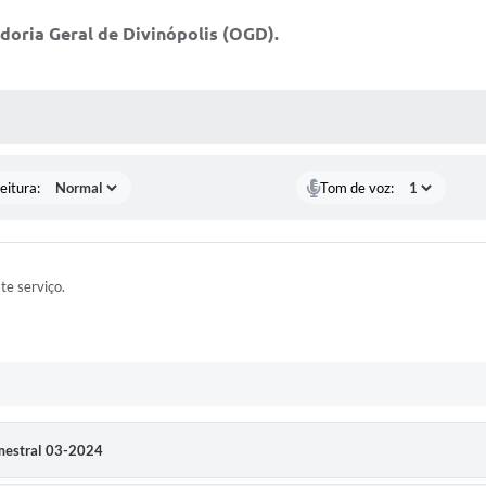
idoria Geral de Divinópolis (OGD).
 MÍDIAS
eitura:
Tom de voz:
ste serviço.
imestral 03-2024