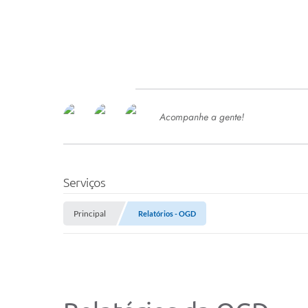
Acompanhe a gente!
Ace
SERVIÇOS
Com
Ter
PROCESSOS SELETIVO
Serviços
SEMED
Principal
Relatórios - OGD
Processo de Contratação -
SEMED 2026
PP
Concursos e Processos Seletivos
Esp