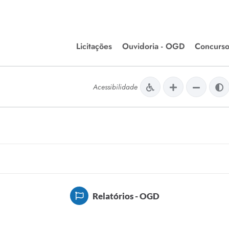
Licitações
Ouvidoria - OGD
Concurso
Editais de Licitações
lera Divinópolis
Acessibilidade
Meio Ambiente
Chamamentos Públicos
issão de Farmácia e
Agronegócios
apêutica - Semusa
LM Incentivo a Cultura
LEGISLAÇÃO
Matérias Legislativas
A/LOA/LDO
Normas Jurídicas
Relatórios - OGD
orte
Diário Oficial