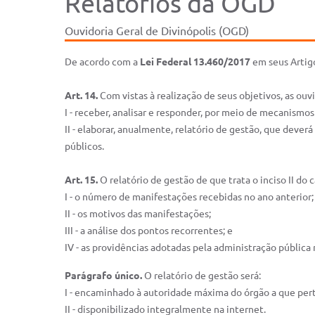
Relatórios da OGD
Ouvidoria Geral de Divinópolis (OGD)
De acordo com a
Lei Federal 13.460/2017
em seus Artigo
Art. 14.
Com vistas à realização de seus objetivos, as ouv
I - receber, analisar e responder, por meio de mecanismo
II - elaborar, anualmente, relatório de gestão, que dever
públicos.
Art. 15.
O relatório de gestão de que trata o inciso II do 
I - o número de manifestações recebidas no ano anterior;
II - os motivos das manifestações;
III - a análise dos pontos recorrentes; e
IV - as providências adotadas pela administração pública
Parágrafo único.
O relatório de gestão será:
I - encaminhado à autoridade máxima do órgão a que pert
II - disponibilizado integralmente na internet.