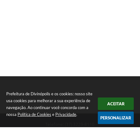
Prefeitura de Divinópolis e os cookies: nosso site
usa cookies para melhorar a sua experiência de
ACEITAR
navegação. Ao continuar você concorda com a
nossa
Política de Cookies
e
Privacidade
.
PERSONALIZAR
Telefone: (37) 3229-8110
Endereço: Avenida Paraná, 2.601 - São José | CEP: 35501-170
Atendimento Geral da Prefeitura - segunda a sexta, das 08:00 às 18:00
horas. Informações Gerais: (37) 3229-6500 (37)3229-6800 (37) 3229-