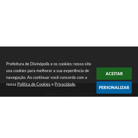
Prefeitura de Divinópolis e os cookies: nosso site
usa cookies para melhorar a sua experiência de
ACEITAR
navegação. Ao continuar você concorda com a
nossa
Política de Cookies
e
Privacidade
.
PERSONALIZAR
Telefone: (37) 3229-8110
Endereço: Avenida Paraná, 2.601 - São José | CEP: 35501-170
Atendimento Geral da Prefeitura - segunda a sexta, das 08:00 às 18:00
horas. Informações Gerais: (37) 3229-6500 (37)3229-6800 (37) 3229-
6528
Prefeitura de Divinópolis