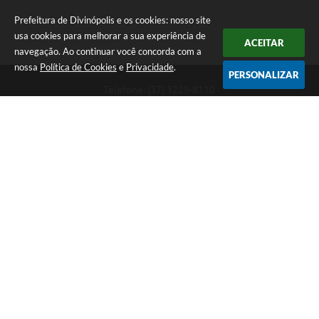
Prefeitura de Divinópolis e os cookies: nosso site
usa cookies para melhorar a sua experiência de
ACEITAR
navegação. Ao continuar você concorda com a
nossa
Política de Cookies
e
Privacidade
.
PERSONALIZAR
Telefone: (37) 3229-8110
Endereço: Avenida Paraná, 2.601 - São José | CEP: 35501-170
Atendimento Geral da Prefeitura - segunda a sexta, das 08:00 às 18:00
horas. Informações Gerais: (37) 3229-6500 (37)3229-6800 (37) 3229-
6528
Prefeitura de Divinópolis
Versão do Sistema:
3.5.3 - 19/06/2026
Portal atualizado em:
07/08/2026 17:41
Dados Abertos