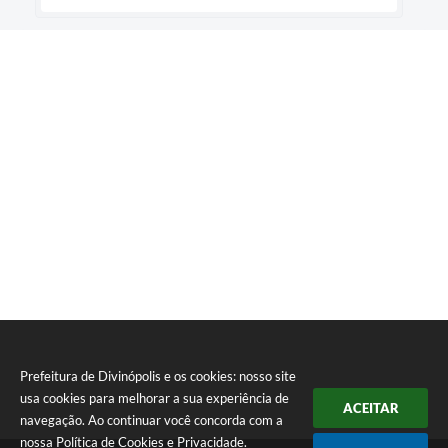
Prefeitura de Divinópolis e os cookies: nosso site
usa cookies para melhorar a sua experiência de
ACEITAR
navegação. Ao continuar você concorda com a
nossa
Política de Cookies
e
Privacidade
.