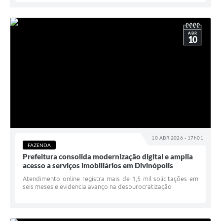
ABR
10
10 ABR 2026 - 17h01
FAZENDA
Prefeitura consolida modernização digital e amplia
acesso a serviços imobiliários em Divinópolis
Atendimento online registra mais de 1,5 mil solicitações em
seis meses e evidencia avanço na desburocratização