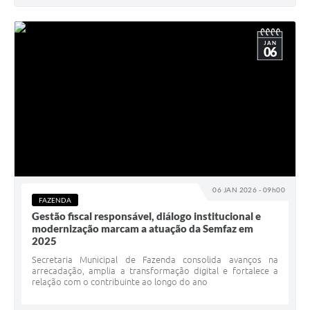
JAN
06
06 JAN 2026 - 09h00
FAZENDA
Gestão fiscal responsável, diálogo institucional e
modernização marcam a atuação da Semfaz em
2025
Secretaria Municipal de Fazenda consolida avanços na
arrecadação, amplia a transformação digital e fortalece a
relação com o contribuinte ao longo do ano