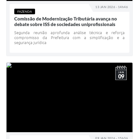
13 JAN 2026 - 14h46
FAZENDA
Comissão de Modernização Tributária avança no
debate sobre ISS de sociedades uniprofissionais
Segunda reunião aprofunda análise técnica e reforça
compromisso da Prefeitura com a simplificação e a
segurança jurídica
JAN
09
09 JAN 2026 - 15h36