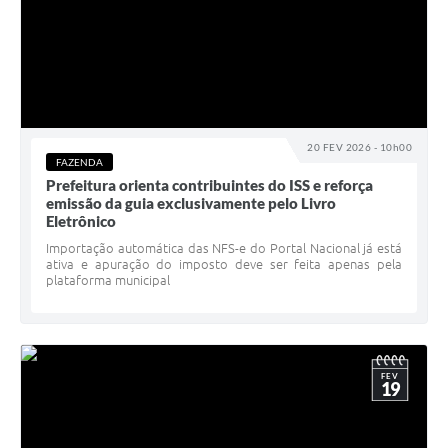
20 FEV 2026 - 10h00
FAZENDA
Prefeitura orienta contribuintes do ISS e reforça
emissão da guia exclusivamente pelo Livro
Eletrônico
Importação automática das NFS-e do Portal Nacional já está
ativa e apuração do imposto deve ser feita apenas pela
plataforma municipal
FEV
19