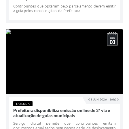
Contribuintes que optaram pelo parcelamento devem emitir
a guia pelos canais digitais da Prefeitura
JUN
03
03 JUN 2026 - 16h30
FAZENDA
Prefeitura disponibiliza emissão online de 2ª via e
atualização de guias municipais
Serviço digital permite que contribuintes emitam
documentos atualizados sem necessidade de deslocamento