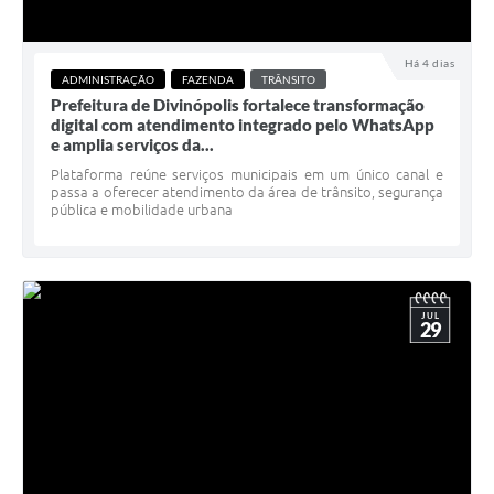
Há 4 dias
ADMINISTRAÇÃO
FAZENDA
TRÂNSITO
Prefeitura de Divinópolis fortalece transformação
digital com atendimento integrado pelo WhatsApp
e amplia serviços da...
Plataforma reúne serviços municipais em um único canal e
passa a oferecer atendimento da área de trânsito, segurança
pública e mobilidade urbana
JUL
29