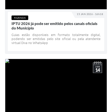
15 JAN 2026 - 16h18
FAZENDA
IPTU 2026 já pode ser emitido pelos canais oficiais
do Município
Guias estão disponíveis em formato totalmente digital,
podendo ser emitidas pelo site oficial ou pela atendente
virtual Diva no WhatsApp
JAN
14