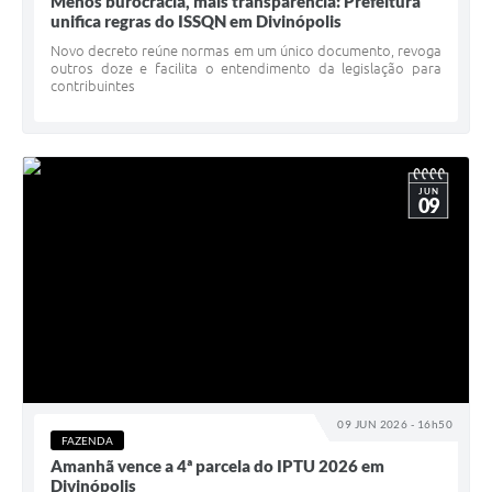
Menos burocracia, mais transparência: Prefeitura
unifica regras do ISSQN em Divinópolis
Novo decreto reúne normas em um único documento, revoga
outros doze e facilita o entendimento da legislação para
contribuintes
JUN
09
09 JUN 2026 - 16h50
FAZENDA
Amanhã vence a 4ª parcela do IPTU 2026 em
Divinópolis