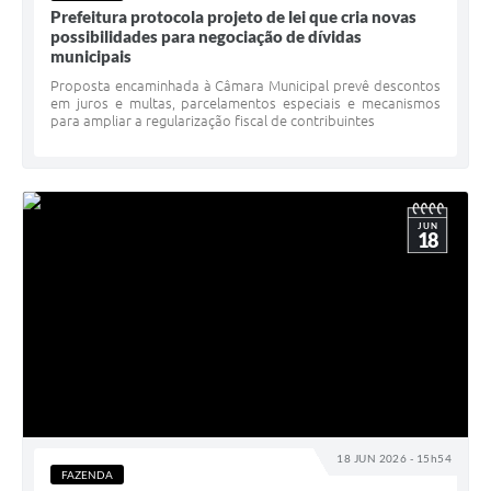
Prefeitura protocola projeto de lei que cria novas
possibilidades para negociação de dívidas
municipais
Proposta encaminhada à Câmara Municipal prevê descontos
em juros e multas, parcelamentos especiais e mecanismos
para ampliar a regularização fiscal de contribuintes
JUN
18
18 JUN 2026 - 15h54
FAZENDA