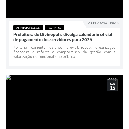
03 FEV 2026 - 15h16
ADMINISTRAÇÃO
FAZENDA
Prefeitura de Divinópolis divulga calendário oficial
de pagamento dos servidores para 2026
Portaria conjunta garante previsibilidade, organização
financeira e reforça o compromisso da gestão com a
valorização do funcionalismo público
JAN
15