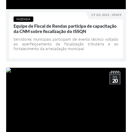
29 JUL 2026 - 09h09
FAZENDA
Equipe de Fiscal de Rendas participa de capacitação
da CNM sobre fiscalização do ISSQN
Servidores municipais participam de evento técnico voltado
ao aperfeiçoamento da fiscalização tributária e ao
fortalecimento da arrecadação municipal
JUL
20