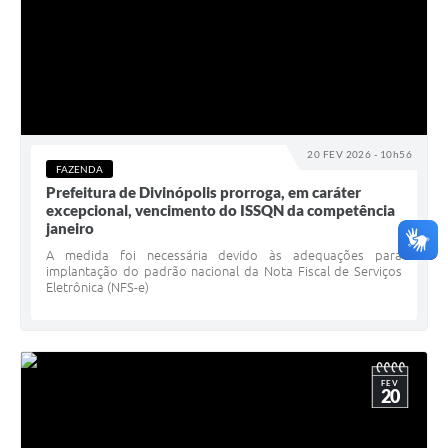
20 FEV 2026 - 10h56
FAZENDA
Prefeitura de Divinópolis prorroga, em caráter
excepcional, vencimento do ISSQN da competência
janeiro
A medida foi necessária devido às adequações para
implantação do padrão nacional da Nota Fiscal de Serviços
Eletrônica (NFS-e)
FEV
20