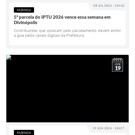
08 JUL 2026 - 13h18
FAZENDA
5ª parcela do IPTU 2026 vence essa semana em
Divinópolis
Contribuintes que optaram pelo parcelamento devem emitir
a guia pelos canais digitais da Prefeitura
JUN
19
19 JUN 2026 - 14h27
FAZENDA