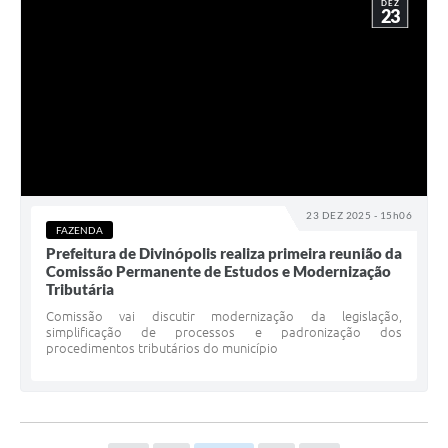
DEZ
23
23 DEZ 2025 - 15h06
FAZENDA
Prefeitura de Divinópolis realiza primeira reunião da
Comissão Permanente de Estudos e Modernização
Tributária
Comissão vai discutir modernização da legislação,
simplificação de processos e padronização dos
procedimentos tributários do município