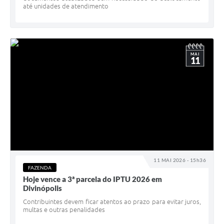
até unidades de atendimento
MAI
11
11 MAI 2026 - 15h36
FAZENDA
Hoje vence a 3ª parcela do IPTU 2026 em
Divinópolis
Contribuintes devem ficar atentos ao prazo para evitar juros,
multas e outras penalidades