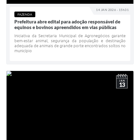
14 JAN 2026 - 15h31
FAZENDA
Prefeitura abre edital para adoção responsável de
equinos e bovinos apreendidos em vias públicas
Iniciativa da Secretaria Municipal de Agronegócios garante
bem-estar animal, segurança da população e destinação
adequada de animais de grande porte encontrados soltos no
município
JAN
13