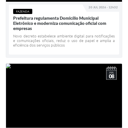
20 JUL 2026 - 12h32
FAZENDA
Prefeitura regulamenta Domicílio Municipal
Eletrônico e moderniza comunicação oficial com
empresas
Novo decreto estabelece ambiente digital para notificações
e comunicações oficiais, reduz o uso de papel e amplia a
eficiência dos serviços públicos
JUL
08