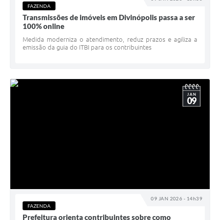
FAZENDA
Transmissões de imóveis em Divinópolis passa a ser
100% online
Medida moderniza o atendimento, reduz prazos e agiliza a
emissão da guia do ITBI para os contribuintes
JAN
09
09 JAN 2026 - 14h39
FAZENDA
Prefeitura orienta contribuintes sobre como