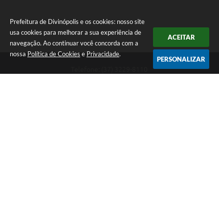
Prefeitura de Divinópolis e os cookies: nosso site
usa cookies para melhorar a sua experiência de
ACEITAR
navegação. Ao continuar você concorda com a
nossa
Política de Cookies
e
Privacidade
.
PERSONALIZAR
Telefone: (37) 3229-8110
Endereço: Avenida Paraná, 2.601 - São José | CEP: 35501-170
Atendimento Geral da Prefeitura - segunda a sexta, das 08:00 às 18:00
horas. Informações Gerais: (37) 3229-6500 (37)3229-6800 (37) 3229-
6528
Prefeitura de Divinópolis
Versão do Sistema:
3.5.3 - 19/06/2026
Portal atualizado em:
06/08/2026 17:14
Dados Abertos