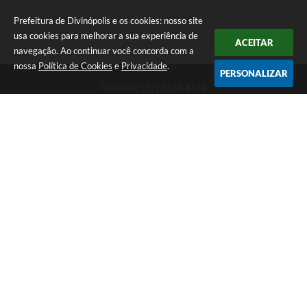
Prefeitura de Divinópolis e os cookies: nosso site
usa cookies para melhorar a sua experiência de
ACEITAR
navegação. Ao continuar você concorda com a
nossa
Política de Cookies
e
Privacidade
.
PERSONALIZAR
Telefone: (37) 3229-8110
Endereço: Avenida Paraná, 2.601 - São José | CEP: 35501-170
Atendimento Geral da Prefeitura - segunda a sexta, das 08:00 às 18:00
horas. Informações Gerais: (37) 3229-6500 (37)3229-6800 (37) 3229-
6528
Prefeitura de Divinópolis
Versão do Sistema:
3.5.3 - 19/06/2026
Portal atualizado em:
06/08/2026 17:14
Dados Abertos