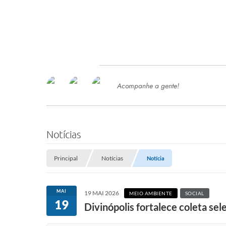
Acompanhe a gente!
Ace
SERVIÇOS
Com
Ter
PROCESSOS SELETIVO
Notícias
SEMED
Principal
Notícias
Notícia
Processo de Contratação -
SEMED 2026
PP
MAI
19 MAI 2026
MEIO AMBIENTE
SOCIAL
Concursos e Processos Seletivos
19
Esp
Divinópolis fortalece coleta s