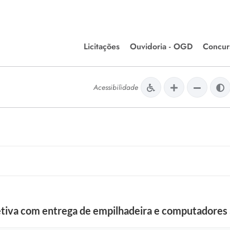
Licitações
Ouvidoria - OGD
Concur
Editais de Licitações
Concurso
lera Divinópolis
Acessibilidade
Meio Ambiente
Chamamentos Públicos
Processos
issão de Farmácia e
Agronegócios
Simplific
apêutica - Semusa
LM Incentivo a Cultura
Processos
LEGISLAÇÃO
Simplifi
Matérias Legislativas
A/LOA/LDO
Normas Jurídicas
orte
eletiva com entrega de empilhadeira e computadores
Diário Oficial