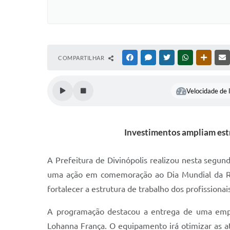
COMPARTILHAR
FACEBOOK
MESSENGER
TWITTER
WHATSAPP
OUTRAS
Velocidade de l
Investimentos ampliam estr
A Prefeitura de Divinópolis realizou nesta segund
uma ação em comemoração ao Dia Mundial da Re
fortalecer a estrutura de trabalho dos profissionais
A programação destacou a entrega de uma empi
Lohanna França. O equipamento irá otimizar as at