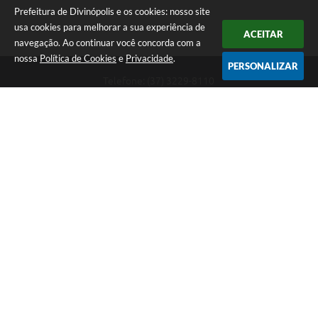
Prefeitura de Divinópolis e os cookies: nosso site
usa cookies para melhorar a sua experiência de
ACEITAR
navegação. Ao continuar você concorda com a
nossa
Política de Cookies
e
Privacidade
.
PERSONALIZAR
Telefone: (37) 3229-8110
Endereço: Avenida Paraná, 2.601 - São José | CEP: 35501-170
Atendimento Geral da Prefeitura - segunda a sexta, das 08:00 às 18:00
horas. Informações Gerais: (37) 3229-6500 (37)3229-6800 (37) 3229-
6528
Prefeitura de Divinópolis
Versão do Sistema:
3.5.3 - 19/06/2026
Portal atualizado em:
10/08/2026 11:54
Dados Abertos
Copyright Instar - 2006-2026. Todos os direitos reservados -