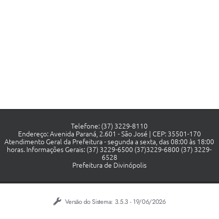
Telefone: (37) 3229-8110
Endereço: Avenida Paraná, 2.601 - São José | CEP: 35501-170
Atendimento Geral da Prefeitura - segunda a sexta, das 08:00 às 18:00
horas. Informações Gerais: (37) 3229-6500 (37)3229-6800 (37) 3229-
6528
Prefeitura de Divinópolis
Versão do Sistema:
3.5.3 - 19/06/2026