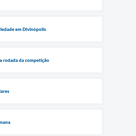
ariedade em Divinópolis
a rodada da competição
lares
emana