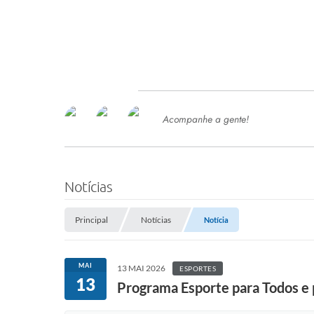
Acompanhe a gente!
Ace
SERVIÇOS
Com
Ter
PROCESSOS SELETIVO
Notícias
SEMED
Principal
Notícias
Notícia
Processo de Contratação -
SEMED 2026
PP
MAI
13 MAI 2026
ESPORTES
Concursos e Processos Seletivos
13
Esp
Programa Esporte para Todos e