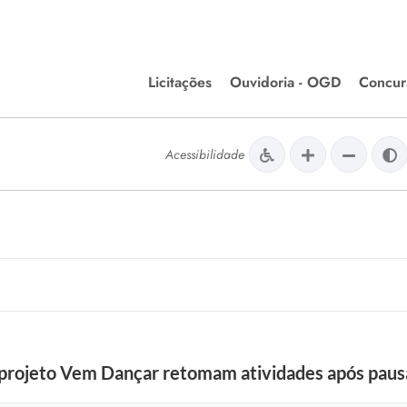
Licitações
Ouvidoria - OGD
Concur
Editais de Licitações
Concurso
lera Divinópolis
Acessibilidade
Meio Ambiente
Chamamentos Públicos
Processos
issão de Farmácia e
Agronegócios
Simplific
apêutica - Semusa
LM Incentivo a Cultura
Processos
LEGISLAÇÃO
Simplifi
Matérias Legislativas
A/LOA/LDO
Normas Jurídicas
orte
 projeto Vem Dançar retomam atividades após pau
Diário Oficial