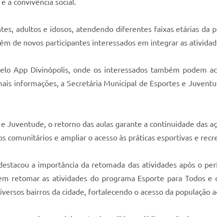
 e a convivência social.
ntes, adultos e idosos, atendendo diferentes faixas etárias da 
lém de novos participantes interessados em integrar as atividad
 pelo App Divinópolis, onde os interessados também podem ac
r mais informações, a Secretária Municipal de Esportes e Juven
e Juventude, o retorno das aulas garante a continuidade das aç
os comunitários e ampliar o acesso às práticas esportivas e recre
 destacou a importância da retomada das atividades após o 
m retomar as atividades do programa Esporte para Todos e d
iversos bairros da cidade, fortalecendo o acesso da população ao 