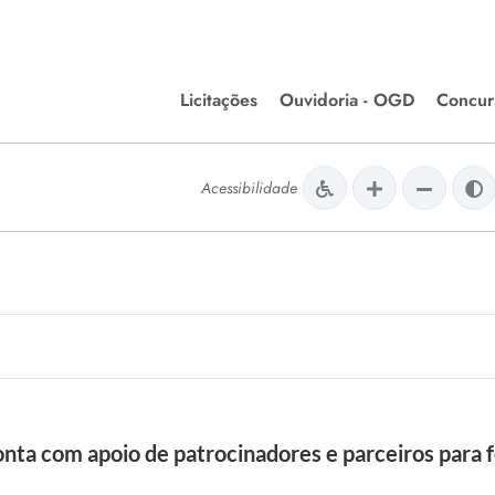
Licitações
Ouvidoria - OGD
Concur
Editais de Licitações
Concurso
lera Divinópolis
Acessibilidade
Meio Ambiente
Chamamentos Públicos
Processos
issão de Farmácia e
Agronegócios
Simplific
apêutica - Semusa
LM Incentivo a Cultura
Processos
LEGISLAÇÃO
Simplifi
Matérias Legislativas
A/LOA/LDO
Normas Jurídicas
orte
ta com apoio de patrocinadores e parceiros para f
Diário Oficial