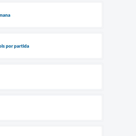
emana
ls por partida