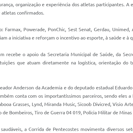
ança, organização e experiência dos atletas participantes. A 
 atletas confirmados.
a são: Farmax, Powerade, PonChic, Sest Senat, Gerdau, Unime
am a iniciativa e reforçam o incentivo ao esporte, à saúde e à q
 recebe o apoio da Secretaria Municipal de Saúde, da Secret
ições que atuam diretamente na logística, orientação do tr
reador Anderson da Academia e do deputado estadual Eduard
a também conta com os importantíssimos parceiros, sendo eles 
abooa Grasses, Lynd, Miranda Music, Sicoob Divicred, Visio Ar
e Bombeiros, Tiro de Guerra 04 019, Polícia Militar de Minas Ge
 saudáveis, a Corrida de Pentecostes movimenta diversos set