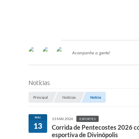
Acompanhe a gente!
Ace
SERVIÇOS
Com
Ter
PROCESSOS SELETIVO
Notícias
SEMED
Principal
Notícias
Notícia
Processo de Contratação -
SEMED 2026
PP
MAI
13 MAI 2026
ESPORTES
Concursos e Processos Seletivos
13
Esp
Corrida de Pentecostes 2026 con
esportiva de Divinópolis