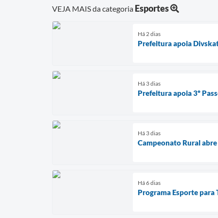
Esportes
VEJA MAIS da categoria
Há 2 dias
Prefeitura apoia Divska
Há 3 dias
Prefeitura apoia 3º Pass
Há 3 dias
Campeonato Rural abre 
Há 6 dias
Programa Esporte para To