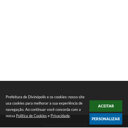
Prefeitura de Divinópolis e os cookies: nosso site
usa cookies para melhorar a sua experiência de
ACEITAR
navegação. Ao continuar você concorda com a
nossa
Política de Cookies
e
Privacidade
.
PERSONALIZAR
Telefone: (37) 3229-8110