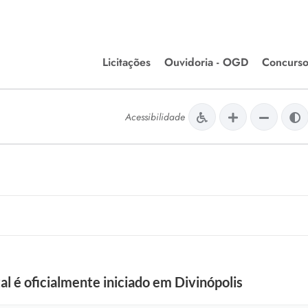
Licitações
Ouvidoria - OGD
Concurso
Editais de Licitações
lera Divinópolis
Acessibilidade
Meio Ambiente
Chamamentos Públicos
issão de Farmácia e
Agronegócios
apêutica - Semusa
LM Incentivo a Cultura
LEGISLAÇÃO
Matérias Legislativas
A/LOA/LDO
Normas Jurídicas
orte
 é oficialmente iniciado em Divinópolis
Diário Oficial