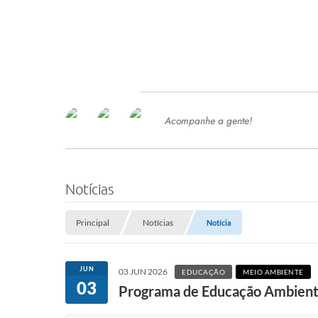
Acompanhe a gente!
Ace
SERVIÇOS
Com
Ter
PROCESSOS SELETIVO
Notícias
SEMED
Principal
Notícias
Notícia
Processo de Contratação -
SEMED 2026
PP
JUN
03 JUN 2026
EDUCAÇÃO
MEIO AMBIENTE
Concursos e Processos Seletivos
03
Esp
Programa de Educação Ambiental