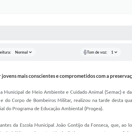
 MÍDIAS
RECEBA NOTÍCIAS
eitura:
Tom de voz:
r jovens mais conscientes e comprometidos com a preserva
aria Municipal de Meio Ambiente e Cuidado Animal (Semac) e da
 e do Corpo de Bombeiros Militar, realizou na tarde desta quar
cial do Programa de Educação Ambiental (Progea).
ntes da Escola Municipal João Gontijo da Fonseca, que, ao lo