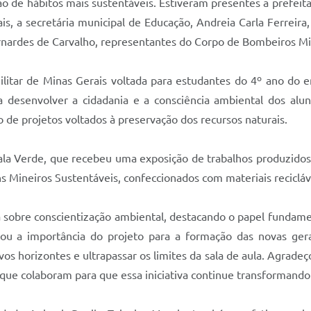
ão de hábitos mais sustentáveis. Estiveram presentes a prefeit
s, a secretária municipal de Educação, Andreia Carla Ferreira,
nardes de Carvalho, representantes do Corpo de Bombeiros Mil
ilitar de Minas Gerais voltada para estudantes do 4º ano do 
ra desenvolver a cidadania e a consciência ambiental dos alun
ão de projetos voltados à preservação dos recursos naturais.
Sala Verde, que recebeu uma exposição de trabalhos produzido
 Mineiros Sustentáveis, confeccionados com materiais recicláv
obre conscientização ambiental, destacando o papel fundament
ltou a importância do projeto para a formação das novas g
s horizontes e ultrapassar os limites da sala de aula. Agradeço 
 que colaboram para que essa iniciativa continue transformand