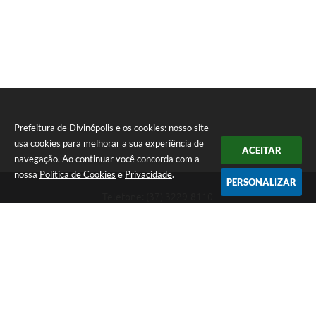
Prefeitura de Divinópolis e os cookies: nosso site
usa cookies para melhorar a sua experiência de
ACEITAR
navegação. Ao continuar você concorda com a
nossa
Política de Cookies
e
Privacidade
.
PERSONALIZAR
Telefone: (37) 3229-8110
Endereço: Avenida Paraná, 2.601 - São José | CEP: 35501-170
Atendimento Geral da Prefeitura - segunda a sexta, das 08:00 às 18:00
horas. Informações Gerais: (37) 3229-6500 (37)3229-6800 (37) 3229-
6528
Prefeitura de Divinópolis
Versão do Sistema:
3.5.3 - 19/06/2026