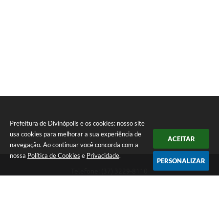
Prefeitura de Divinópolis e os cookies: nosso site
usa cookies para melhorar a sua experiência de
ACEITAR
navegação. Ao continuar você concorda com a
nossa
Política de Cookies
e
Privacidade
.
PERSONALIZAR
Telefone: (37) 3229-8110
Endereço: Avenida Paraná, 2.601 - São José | CEP: 35501-170
Atendimento Geral da Prefeitura - segunda a sexta, das 08:00 às 18:00
horas. Informações Gerais: (37) 3229-6500 (37)3229-6800 (37) 3229-
6528
Prefeitura de Divinópolis