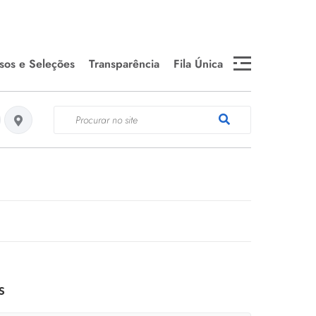
sos e Seleções
Transparência
Fila Única
 Público 2024
Medicamentos em falta e
WEBMAIL
Estoque da Farmácia
T
Central
 Seletivos
Telefones Úteis
ados
Es
fa
 Seletivos
SEMDS- DOCUMENTOS
cados SEPLAG
E INFORMAÇÕES
Se
Editais de Chamamento
Público
Câ
s
Editais e Convocações