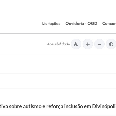
Licitações
Ouvidoria - OGD
Concur
Editais de Licitações
Concurso
lera Divinópolis
Acessibilidade
Meio Ambiente
Chamamentos Públicos
Processos
issão de Farmácia e
Agronegócios
Simplific
apêutica - Semusa
LM Incentivo a Cultura
Processos
LEGISLAÇÃO
Simplifi
Matérias Legislativas
A/LOA/LDO
Normas Jurídicas
orte
iva sobre autismo e reforça inclusão em Divinópoli
Diário Oficial