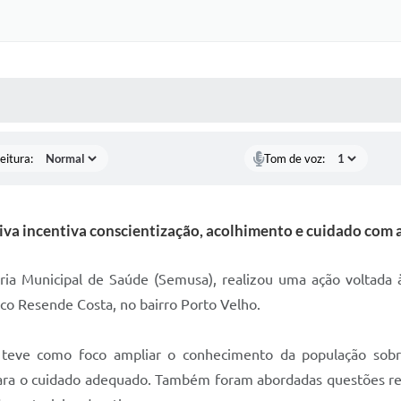
 MÍDIAS
RECEBA NOTÍCIAS
eitura:
Tom de voz:
tiva incentiva conscientização, acolhimento e cuidado com 
aria Municipal de Saúde (Semusa), realizou uma ação voltada 
sco Resende Costa, no bairro Porto Velho.
 teve como foco ampliar o conhecimento da população sobre
ra o cuidado adequado. Também foram abordadas questões relac