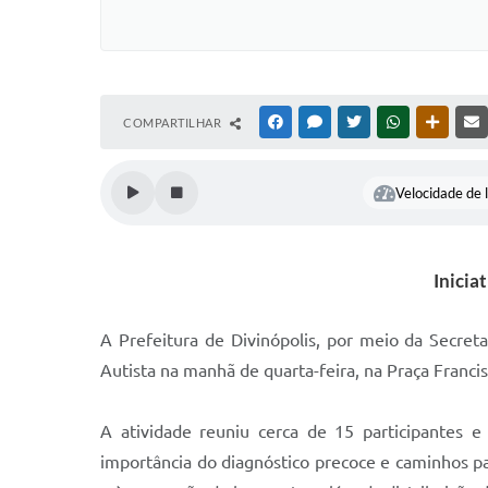
COMPARTILHAR
FACEBOOK
MESSENGER
TWITTER
WHATSAPP
OUTRAS
Velocidade de l
Inicia
A Prefeitura de Divinópolis, por meio da Secret
Autista na manhã de quarta-feira, na Praça Franci
A atividade reuniu cerca de 15 participantes e
importância do diagnóstico precoce e caminhos pa