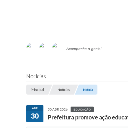
Acompanhe a gente!
Ace
SERVIÇOS
Com
Ter
PROCESSOS SELETIVO
Notícias
SEMED
Principal
Notícias
Notícia
Processo de Contratação -
SEMED 2026
PP
ABR
30 ABR 2026
EDUCAÇÃO
Concursos e Processos Seletivos
30
Esp
Prefeitura promove ação educat