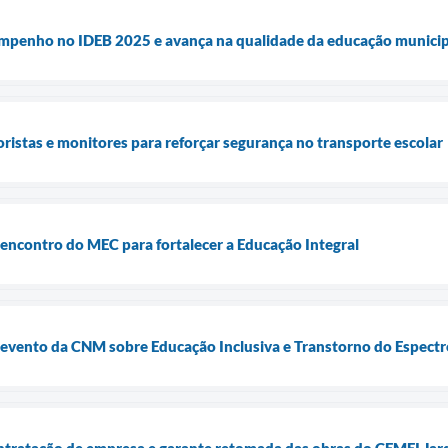
empenho no IDEB 2025 e avança na qualidade da educação municip
oristas e monitores para reforçar segurança no transporte escolar
e encontro do MEC para fortalecer a Educação Integral
e evento da CNM sobre Educação Inclusiva e Transtorno do Espectr
ntratação de empresa e garante retomada das obras do CEMEI Jar