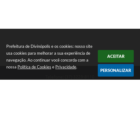
Prefeitura de Divinópolis e os cookies: nosso site
usa cookies para melhorar a sua experiência de
ACEITAR
navegação. Ao continuar você concorda com a
nossa
Política de Cookies
e
Privacidade
.
PERSONALIZAR
Telefone: (37) 3229-8110
Endereço: Avenida Paraná, 2.601 - São José | CEP: 35501-170
Atendimento Geral da Prefeitura - segunda a sexta, das 08:00 às 18:00
horas. Informações Gerais: (37) 3229-6500 (37)3229-6800 (37) 3229-
6528
Prefeitura de Divinópolis
Versão do Sistema:
3.5.3 - 19/06/2026