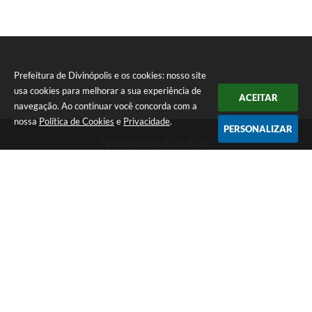
Prefeitura de Divinópolis e os cookies: nosso site
usa cookies para melhorar a sua experiência de
ACEITAR
navegação. Ao continuar você concorda com a
nossa
Política de Cookies
e
Privacidade
.
PERSONALIZAR
Telefone: (37) 3229-8110
Endereço: Avenida Paraná, 2.601 - São José | CEP: 35501-170
Atendimento Geral da Prefeitura - segunda a sexta, das 08:00 às 18:00
horas. Informações Gerais: (37) 3229-6500 (37)3229-6800 (37) 3229-
6528
Prefeitura de Divinópolis
Versão do Sistema:
3.5.3 - 19/06/2026
Portal atualizado em:
07/08/2026 17:41