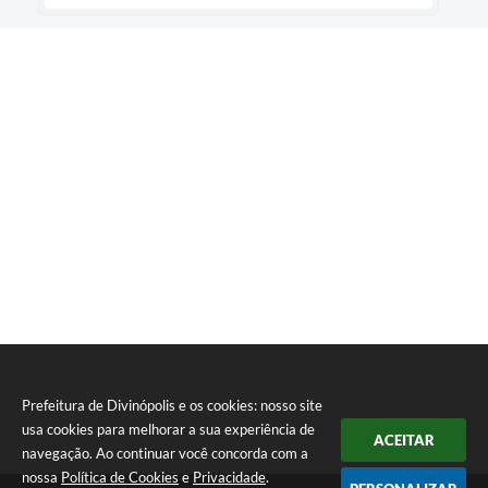
Prefeitura de Divinópolis e os cookies: nosso site
usa cookies para melhorar a sua experiência de
ACEITAR
navegação. Ao continuar você concorda com a
nossa
Política de Cookies
e
Privacidade
.