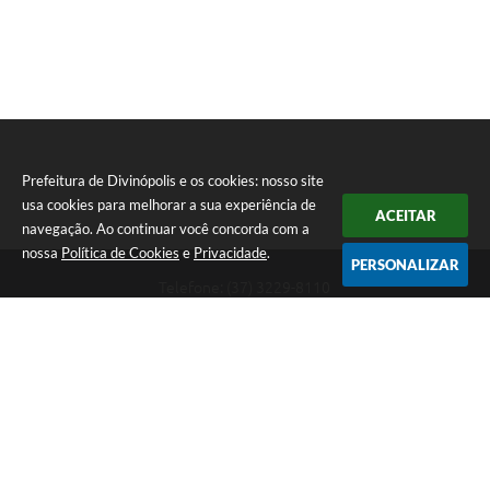
Prefeitura de Divinópolis e os cookies: nosso site
usa cookies para melhorar a sua experiência de
ACEITAR
navegação. Ao continuar você concorda com a
nossa
Política de Cookies
e
Privacidade
.
PERSONALIZAR
Telefone: (37) 3229-8110
Endereço: Avenida Paraná, 2.601 - São José | CEP: 35501-170
Atendimento Geral da Prefeitura - segunda a sexta, das 08:00 às 18:00
horas. Informações Gerais: (37) 3229-6500 (37)3229-6800 (37) 3229-
6528
Prefeitura de Divinópolis
Versão do Sistema:
3.5.3 - 19/06/2026