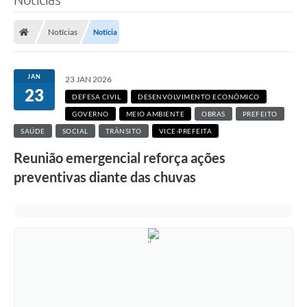
Notícias
Notícia
JAN
23 JAN 2026
23
DEFESA CIVIL
DESENVOLVIMENTO ECONÔMICO
GOVERNO
MEIO AMBIENTE
OBRAS
PREFEITO
SAÚDE
SOCIAL
TRÂNSITO
VICE-PREFEITA
Reunião emergencial reforça ações
preventivas diante das chuvas