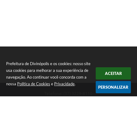
Prefeitura de Divinópolis e os cookies: nosso site
usa cookies para melhorar a sua experiência de
ACEITAR
navegação. Ao continuar você concorda com a
nossa
Política de Cookies
e
Privacidade
.
PERSONALIZAR
Telefone: (37) 3229-8110
Endereço: Avenida Paraná, 2.601 - São José | CEP: 35501-170
Atendimento Geral da Prefeitura - segunda a sexta, das 08:00 às 18:00
horas. Informações Gerais: (37) 3229-6500 (37)3229-6800 (37) 3229-
6528
Prefeitura de Divinópolis