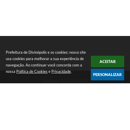
Prefeitura de Divinópolis e os cookies: nosso site
usa cookies para melhorar a sua experiência de
ACEITAR
navegação. Ao continuar você concorda com a
nossa
Política de Cookies
e
Privacidade
.
PERSONALIZAR
Telefone: (37) 3229-8110
Endereço: Avenida Paraná, 2.601 - São José | CEP: 35501-170
Atendimento Geral da Prefeitura - segunda a sexta, das 08:00 às 18:00
horas. Informações Gerais: (37) 3229-6500 (37)3229-6800 (37) 3229-
6528
Prefeitura de Divinópolis
Versão do Sistema:
3.5.3 - 19/06/2026