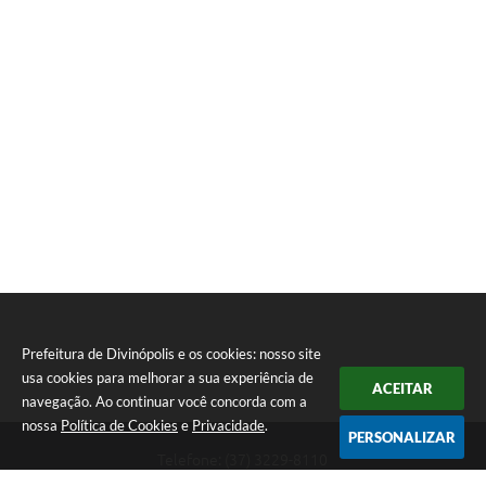
Prefeitura de Divinópolis e os cookies: nosso site
usa cookies para melhorar a sua experiência de
ACEITAR
navegação. Ao continuar você concorda com a
nossa
Política de Cookies
e
Privacidade
.
PERSONALIZAR
Telefone: (37) 3229-8110
Endereço: Avenida Paraná, 2.601 - São José | CEP: 35501-170