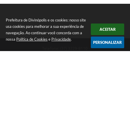
Prefeitura de Divinópolis e os cookies: nosso site
usa cookies para melhorar a sua experiência de
ACEITAR
navegação. Ao continuar você concorda com a
nossa
Política de Cookies
e
Privacidade
.
PERSONALIZAR
Telefone: (37) 3229-8110
Endereço: Avenida Paraná, 2.601 - São José | CEP: 35501-170
Atendimento Geral da Prefeitura - segunda a sexta, das 08:00 às 18:00
horas. Informações Gerais: (37) 3229-6500 (37)3229-6800 (37) 3229-
6528
Prefeitura de Divinópolis
Versão do Sistema:
3.5.3 - 19/06/2026
Portal atualizado em:
07/08/2026 17:41
Dados Abertos