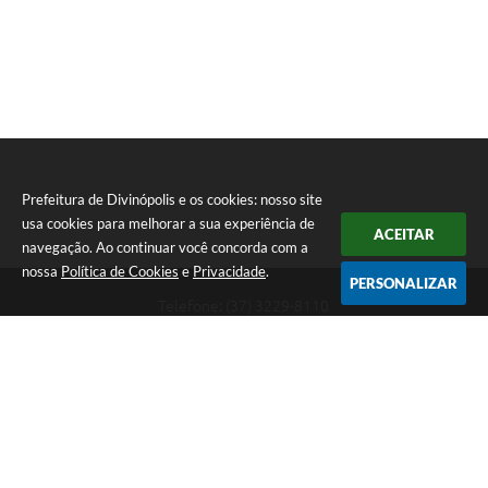
Prefeitura de Divinópolis e os cookies: nosso site
usa cookies para melhorar a sua experiência de
ACEITAR
navegação. Ao continuar você concorda com a
nossa
Política de Cookies
e
Privacidade
.
PERSONALIZAR
Telefone: (37) 3229-8110
Endereço: Avenida Paraná, 2.601 - São José | CEP: 35501-170
Atendimento Geral da Prefeitura - segunda a sexta, das 08:00 às 18:00
horas. Informações Gerais: (37) 3229-6500 (37)3229-6800 (37) 3229-
6528
Prefeitura de Divinópolis
Versão do Sistema:
3.5.3 - 19/06/2026