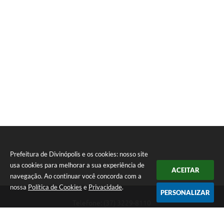
Prefeitura de Divinópolis e os cookies: nosso site
usa cookies para melhorar a sua experiência de
ACEITAR
navegação. Ao continuar você concorda com a
nossa
Política de Cookies
e
Privacidade
.
PERSONALIZAR
Telefone: (37) 3229-8110
Endereço: Avenida Paraná, 2.601 - São José | CEP: 35501-170
Atendimento Geral da Prefeitura - segunda a sexta, das 08:00 às 18:00