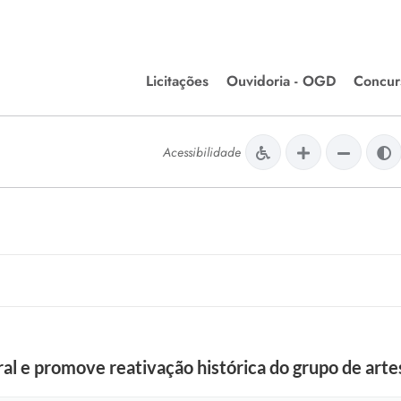
Licitações
Ouvidoria - OGD
Concur
Editais de Licitações
Concurso
lera Divinópolis
Acessibilidade
Meio Ambiente
Chamamentos Públicos
Processos
issão de Farmácia e
Agronegócios
Simplific
apêutica - Semusa
LM Incentivo a Cultura
Processos
LEGISLAÇÃO
Simplifi
Matérias Legislativas
A/LOA/LDO
Normas Jurídicas
orte
ural e promove reativação histórica do grupo de art
Diário Oficial