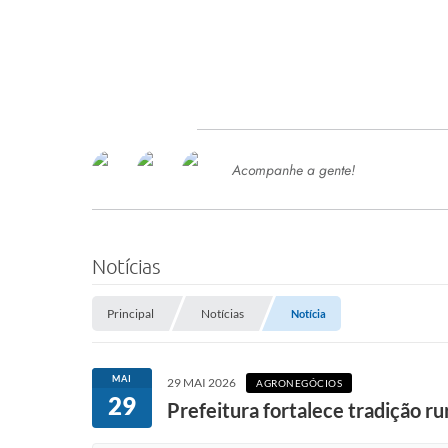
Acompanhe a gente!
Ace
SERVIÇOS
Com
Ter
PROCESSOS SELETIVO
Notícias
SEMED
Principal
Notícias
Notícia
Processo de Contratação -
SEMED 2026
PP
MAI
29 MAI 2026
AGRONEGÓCIOS
Concursos e Processos Seletivos
29
Esp
Prefeitura fortalece tradição r