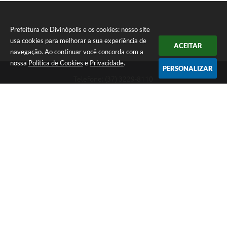
Prefeitura de Divinópolis e os cookies: nosso site
usa cookies para melhorar a sua experiência de
ACEITAR
navegação. Ao continuar você concorda com a
nossa
Política de Cookies
e
Privacidade
.
PERSONALIZAR
Telefone: (37) 3229-8110
Endereço: Avenida Paraná, 2.601 - São José | CEP: 35501-170
Atendimento Geral da Prefeitura - segunda a sexta, das 08:00 às 18:00
horas. Informações Gerais: (37) 3229-6500 (37)3229-6800 (37) 3229-
6528
Prefeitura de Divinópolis
Versão do Sistema:
3.5.3 - 19/06/2026
Portal atualizado em:
07/08/2026 17:41
Dados Abertos