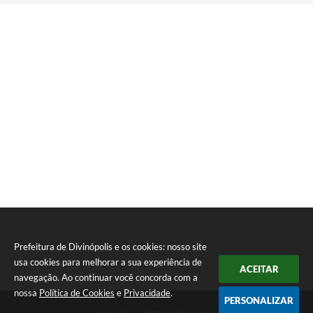
Prefeitura de Divinópolis e os cookies: nosso site
usa cookies para melhorar a sua experiência de
ACEITAR
navegação. Ao continuar você concorda com a
nossa
Política de Cookies
e
Privacidade
.
PERSONALIZAR